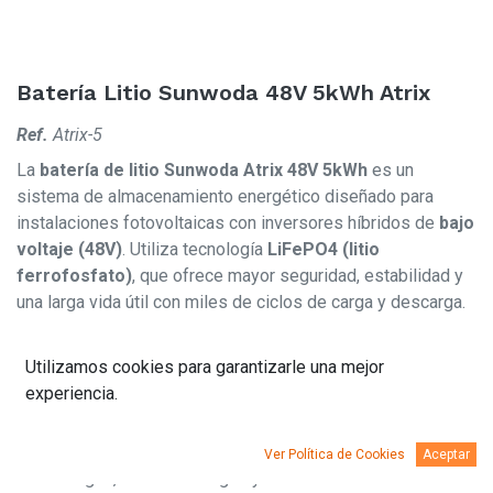
Batería Litio Sunwoda 48V 5kWh Atrix
Ref.
Atrix-5
La
batería de litio Sunwoda Atrix 48V 5kWh
es un
sistema de almacenamiento energético diseñado para
instalaciones fotovoltaicas con inversores híbridos de
bajo
voltaje (48V)
. Utiliza tecnología
LiFePO4 (litio
ferrofosfato)
, que ofrece mayor seguridad, estabilidad y
una larga vida útil con miles de ciclos de carga y descarga.
Con
5 kWh de capacidad
, esta batería es ideal para
Utilizamos cookies para garantizarle una mejor
sistemas de autoconsumo residencial que buscan
experiencia.
optimizar el uso de la energía solar y aumentar la
independencia energética. Incorpora
BMS integrado
,
encargado de gestionar y proteger la batería frente a
Ver Política de Cookies
Aceptar
sobrecargas, sobredescargas y variaciones de