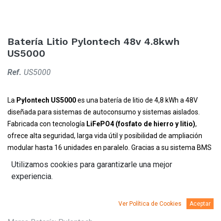
Batería Litio Pylontech 48v 4.8kwh
US5000
Ref.
US5000
La
Pylontech US5000
es una batería de litio de 4,8 kWh a 48V
diseñada para sistemas de autoconsumo y sistemas aislados.
Fabricada con tecnología
LiFePO4 (fosfato de hierro y litio)
,
ofrece alta seguridad, larga vida útil y posibilidad de ampliación
modular hasta 16 unidades en paralelo.
Gracias a su sistema BMS
integrado y comunicación CAN/RS485, es totalmente compatible
Utilizamos cookies para garantizarle una mejor
con las principales marcas de inversores del mercado.
experiencia.
Ver Política de Cookies
Aceptar
Tipo Batería
:
Litio