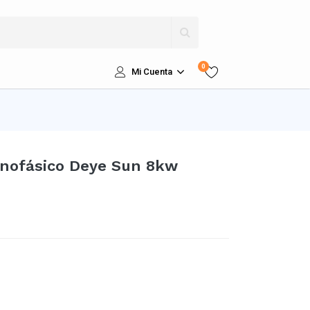
0
Mi Cuenta
onofásico Deye Sun 8kw