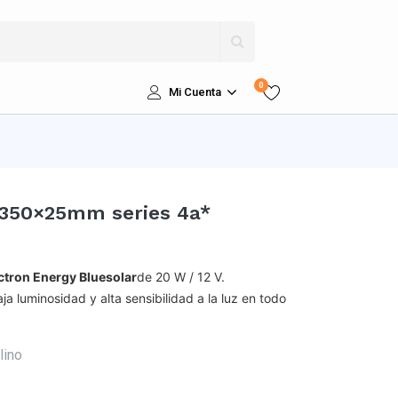
0
Mi Cuenta
×350×25mm series 4a*
ctron Energy
Bluesolar
de 20 W / 12 V.
a luminosidad y alta sensibilidad a la luz en todo
lino