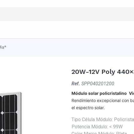
4a*
20W-12V Poly 440
Ref.
SPP040201200
Módulo solar policristalino
Vi
Rendimiento excepcional con baj
el espectro solar.
Tipo Célula Módulo
:
Policrista
Potencia Módulo
:
< 99W
Color Marco Módulo
:
Plata