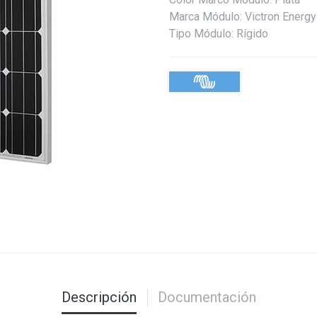
Marca Módulo
:
Victron Energy
Tipo Módulo
:
Rígido
Descripción
Documentación