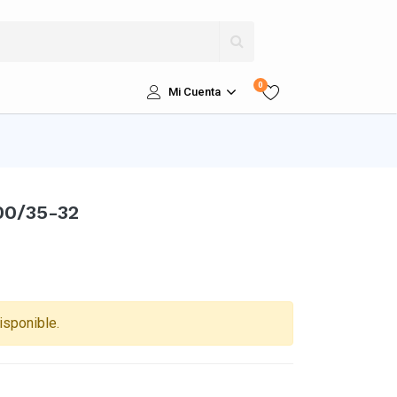
0
Mi Cuenta
00/35-32
isponible.