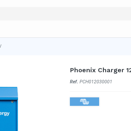
V
Phoenix Charger 1
Ref.
PCH012030001