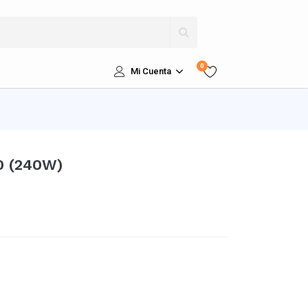
0
Mi Cuenta
0 (240W)