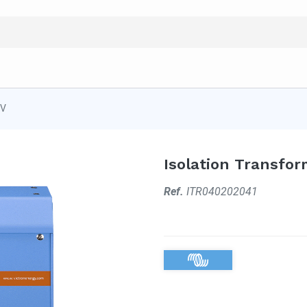
0V
Isolation Transfo
Ref.
ITR040202041