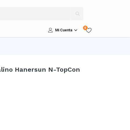
0
Mi Cuenta
alino Hanersun N-TopCon