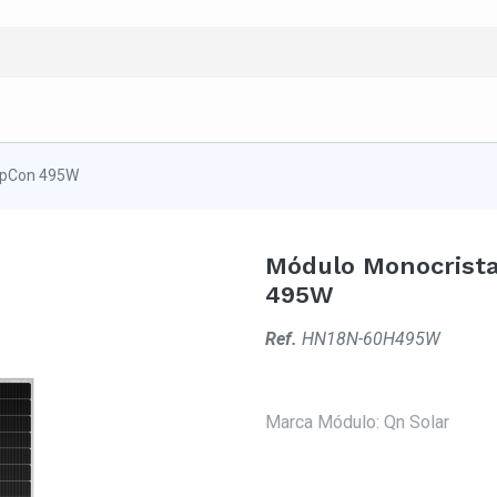
TopCon 495W
Módulo Monocrist
495W
Ref.
HN18N-60H495W
Marca Módulo
:
Qn Solar