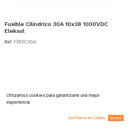
Fusible Cilíndrico 30A 10x38 1000VDC
Eleksol
Ref.
FSKDC30AI
Fusible cilíndrico diseñado para garantizar la seguridad y el
rendimiento de los
reguladores solares MPPT al limitar la
corriente eléctrica eléctrica que fluye a través de ellos y
protegerlos contra sobrecargas.
Buena opción para uso con regulador MPPT 100/30 en
adelante.
Utilizamos cookies para garantizarle una mejor
experiencia.
Ver Política de Cookies
Aceptar