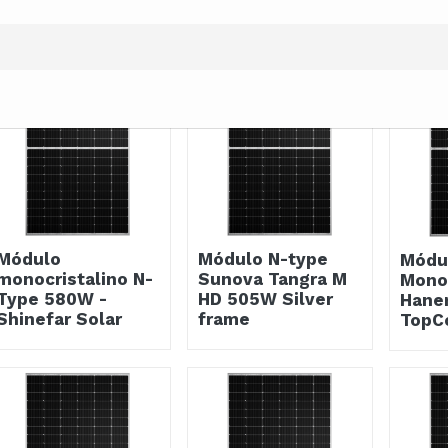
ANTERI
Módulo
Módulo N-type
Módu
monocristalino N-
Sunova Tangra M
Monoc
Type 580W -
HD 505W Silver
Hane
Shinefar Solar
frame
TopC