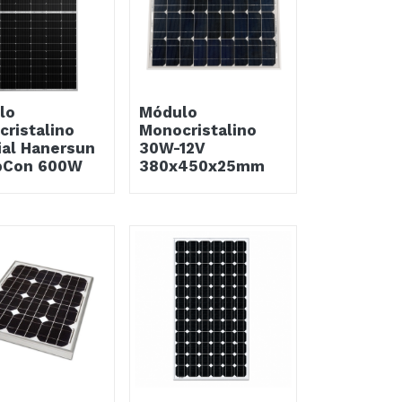
lo
Módulo
ristalino
Monocristalino
ial Hanersun
30W-12V
pCon 600W
380x450x25mm