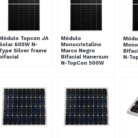
Módulo Topcon JA
Módulo
Módu
Solar 600W N-
Monocristalino
Monoc
Type Silver frame
Marco Negro
Bifac
bifacial
Bifacial Hanersun
N-To
N-TopCon 500W