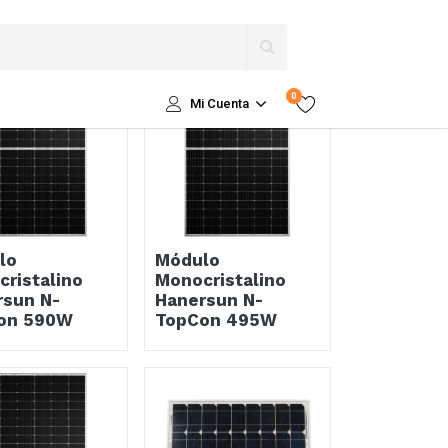
Ordenar por
OR
1
2
SIGUIENTE
0
Mi Cuenta
lo
Módulo
ristalino
Monocristalino
rsun N-
Hanersun N-
on 590W
TopCon 495W