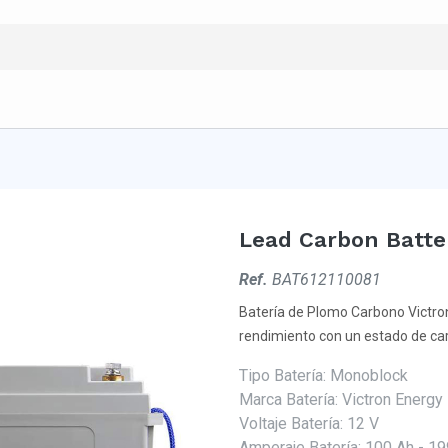
Lead Carbon Batte
Ref.
BAT612110081
Batería de Plomo Carbono Victro
rendimiento con un estado de carg
Tipo Batería
:
Monoblock
Marca Batería
:
Victron Energy
Voltaje Batería
:
12 V
Amperaje Batería
:
100 Ah - 19