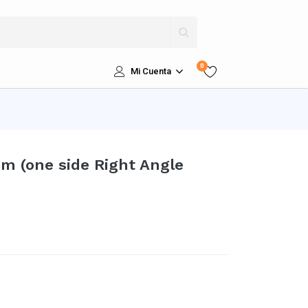
0
Mi Cuenta
3m (one side Right Angle