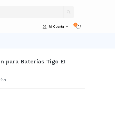
0
Mi Cuenta
n para Baterías Tigo EI
ías.