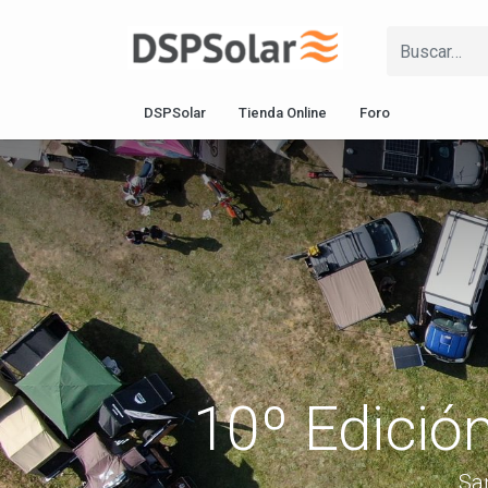
DSPSolar
Tienda Online
Foro
10º Edició
San