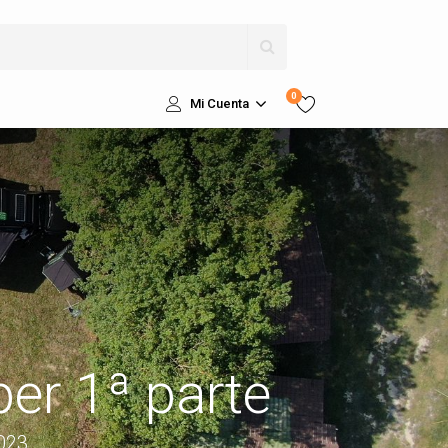
0
Mi Cuenta
er 1ª parte
2023